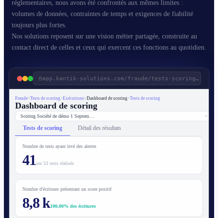
réglementaires, nous avons été confrontés aux mêmes limites :
volumes de données, contraintes de temps et exigences de fiabilité
toujours plus fortes.
Nos solutions reposent sur une vision métier partagée, construite au
contact direct de celles et ceux qui exercent ces fonctions au quotidien.
app.kantik-solutions.com/fraude/tests-scoring/dashboard
Fraude
>
Tests de scoring
>
Exécutions
>
Dashboard de scoring
>
Tests de scoring
Dashboard de scoring
Scoring Société de démo 1 Septem…
Tests de scoring
Détail des résultats
Nombre de tests ayant levé des alertes
41
sur 53 tests réalisés
Nombre d'écritures présentant un score positif
8,8 k
100,00% des écritures