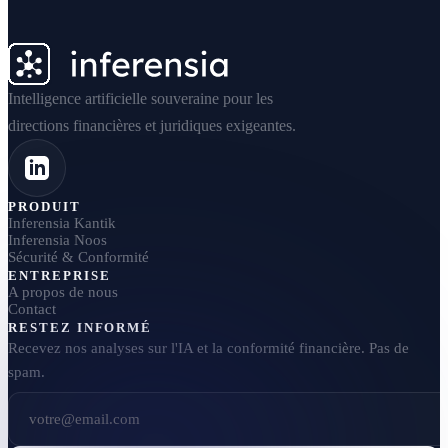
Intelligence artificielle souveraine pour les
directions financières et juridiques exigeantes.
PRODUIT
Inferensia Kantik
Inferensia Noos
Sécurité & Conformité
ENTREPRISE
A propos de nous
Contact
RESTEZ INFORMÉ
Recevez nos analyses sur l'IA et la conformité financière. Pas de
spam.