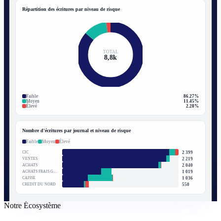
Répartition des écritures par niveau de risque
TOTAL
8,8k
Faible
86.27
%
Moyen
11.45
%
Élevé
2.28
%
Nombre d'écritures par journal et niveau de risque
Faible
Moyen
Élevé
2 399
CIC
2 219
VENTES
2 040
ACHATS
1 019
ACHATS FRAIS GEN.
1 036
CAISSE
550
CRÉDIT DU NORD
Notre Écosystème